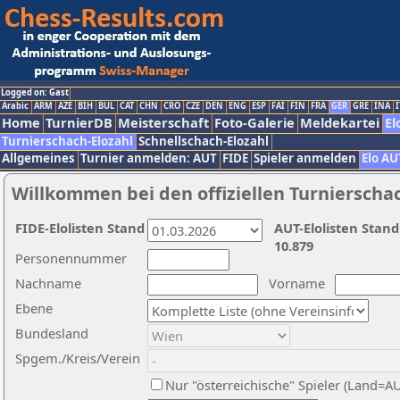
Logged on: Gast
Arabic
ARM
AZE
BIH
BUL
CAT
CHN
CRO
CZE
DEN
ENG
ESP
FAI
FIN
FRA
GER
GRE
INA
I
Home
TurnierDB
Meisterschaft
Foto-Galerie
Meldekartei
El
Turnierschach-Elozahl
Schnellschach-Elozahl
Allgemeines
Turnier anmelden: AUT
FIDE
Spieler anmelden
Elo AU
Willkommen bei den offiziellen Turnierscha
FIDE-Elolisten Stand
AUT-Elolisten Stand
10.879
Personennummer
Nachname
Vorname
Ebene
Bundesland
Spgem./Kreis/Verein
Nur "österreichische" Spieler (Land=A