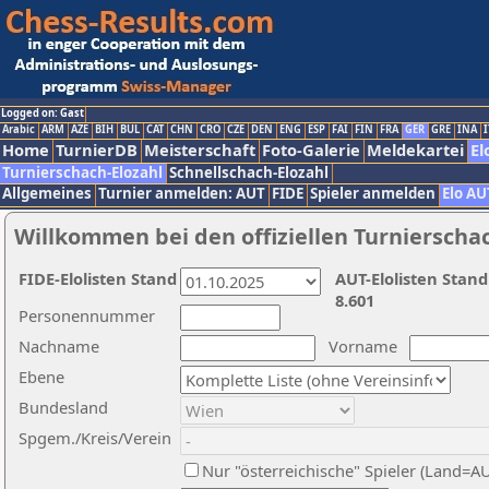
Logged on: Gast
Arabic
ARM
AZE
BIH
BUL
CAT
CHN
CRO
CZE
DEN
ENG
ESP
FAI
FIN
FRA
GER
GRE
INA
I
Home
TurnierDB
Meisterschaft
Foto-Galerie
Meldekartei
El
Turnierschach-Elozahl
Schnellschach-Elozahl
Allgemeines
Turnier anmelden: AUT
FIDE
Spieler anmelden
Elo AU
Willkommen bei den offiziellen Turnierscha
FIDE-Elolisten Stand
AUT-Elolisten Stand
8.601
Personennummer
Nachname
Vorname
Ebene
Bundesland
Spgem./Kreis/Verein
Nur "österreichische" Spieler (Land=A