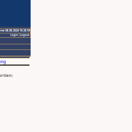
ime 08.08.2026 10:28:59
Login
Logout
artien: