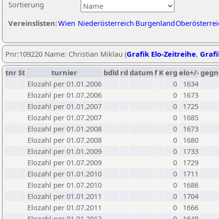
Sortierung
Vereinslisten:
Wien
Niederösterreich
Burgenland
Oberösterrei
Pnr:109220 Name: Christian Miklau (
Grafik Elo-Zeitreihe
,
Grafi
tnr
St
turnier
bdld
rd
datum
f
K
erg
elo+/-
gegn
Elozahl per 01.01.2006
0
1634
Elozahl per 01.07.2006
0
1673
Elozahl per 01.01.2007
0
1725
Elozahl per 01.07.2007
0
1685
Elozahl per 01.01.2008
0
1673
Elozahl per 01.07.2008
0
1680
Elozahl per 01.01.2009
0
1733
Elozahl per 01.07.2009
0
1729
Elozahl per 01.01.2010
0
1711
Elozahl per 01.07.2010
0
1686
Elozahl per 01.01.2011
0
1704
Elozahl per 01.07.2011
0
1666
Elozahl per 01.01.2012
0
1648