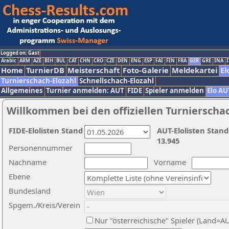
Logged on: Gast
Arabic
ARM
AZE
BIH
BUL
CAT
CHN
CRO
CZE
DEN
ENG
ESP
FAI
FIN
FRA
GER
GRE
INA
I
Home
TurnierDB
Meisterschaft
Foto-Galerie
Meldekartei
El
Turnierschach-Elozahl
Schnellschach-Elozahl
Allgemeines
Turnier anmelden: AUT
FIDE
Spieler anmelden
Elo AU
Willkommen bei den offiziellen Turnierscha
FIDE-Elolisten Stand
AUT-Elolisten Stand
13.945
Personennummer
Nachname
Vorname
Ebene
Bundesland
Spgem./Kreis/Verein
Nur "österreichische" Spieler (Land=A