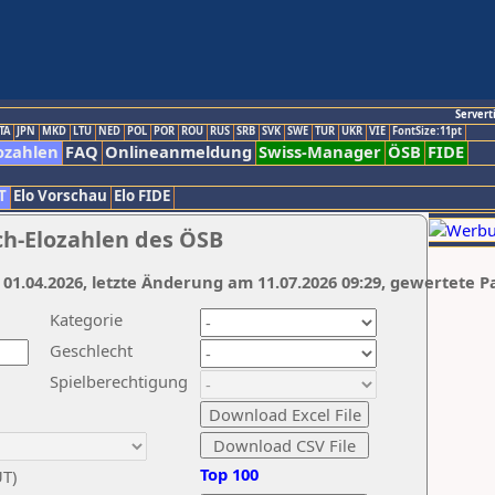
Servert
TA
JPN
MKD
LTU
NED
POL
POR
ROU
RUS
SRB
SVK
SWE
TUR
UKR
VIE
FontSize:11pt
ozahlen
FAQ
Onlineanmeldung
Swiss-Manager
ÖSB
FIDE
T
Elo Vorschau
Elo FIDE
ch-Elozahlen des ÖSB
 01.04.2026, letzte Änderung am 11.07.2026 09:29, gewertete P
Kategorie
Geschlecht
Spielberechtigung
Top 100
UT)