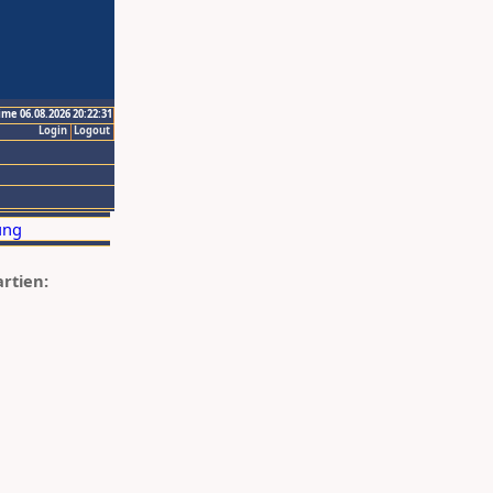
ime 06.08.2026 20:22:31
Login
Logout
artien: