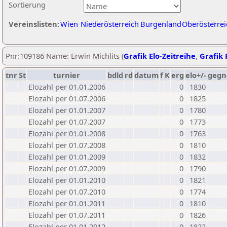
Sortierung
Vereinslisten:
Wien
Niederösterreich
Burgenland
Oberösterrei
Pnr:109186 Name: Erwin Michlits (
Grafik Elo-Zeitreihe
,
Grafik 
tnr
St
turnier
bdld
rd
datum
f
K
erg
elo+/-
gegn
Elozahl per 01.01.2006
0
1830
Elozahl per 01.07.2006
0
1825
Elozahl per 01.01.2007
0
1780
Elozahl per 01.07.2007
0
1773
Elozahl per 01.01.2008
0
1763
Elozahl per 01.07.2008
0
1810
Elozahl per 01.01.2009
0
1832
Elozahl per 01.07.2009
0
1790
Elozahl per 01.01.2010
0
1821
Elozahl per 01.07.2010
0
1774
Elozahl per 01.01.2011
0
1810
Elozahl per 01.07.2011
0
1826
Elozahl per 01.01.2012
0
1822