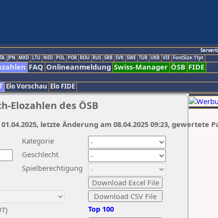
Servert
TA
JPN
MKD
LTU
NED
POL
POR
ROU
RUS
SRB
SVK
SWE
TUR
UKR
VIE
FontSize:11pt
ozahlen
FAQ
Onlineanmeldung
Swiss-Manager
ÖSB
FIDE
T
Elo Vorschau
Elo FIDE
ch-Elozahlen des ÖSB
 01.04.2025, letzte Änderung am 08.04.2025 09:23, gewertete P
Kategorie
Geschlecht
Spielberechtigung
Top 100
UT)