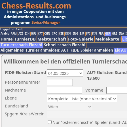
Logged on: Gast
Arabic
ARM
AZE
BIH
BUL
CAT
CHN
CRO
CZE
DEN
ENG
ESP
FAI
FIN
FRA
GER
GRE
INA
I
Home
TurnierDB
Meisterschaft
Foto-Galerie
Meldekartei
El
Turnierschach-Elozahl
Schnellschach-Elozahl
Allgemeines
Turnier anmelden: AUT
FIDE
Spieler anmelden
Elo AU
Willkommen bei den offiziellen Turnierscha
FIDE-Elolisten Stand
AUT-Elolisten Stand
13.600
Personennummer
Nachname
Vorname
Ebene
Bundesland
Spgem./Kreis/Verein
Nur "österreichische" Spieler (Land=A