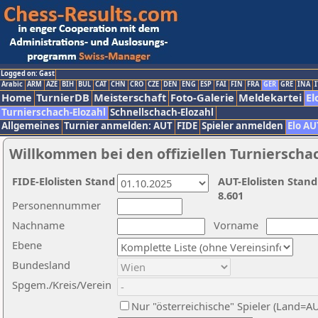
Logged on: Gast
Arabic
ARM
AZE
BIH
BUL
CAT
CHN
CRO
CZE
DEN
ENG
ESP
FAI
FIN
FRA
GER
GRE
INA
I
Home
TurnierDB
Meisterschaft
Foto-Galerie
Meldekartei
El
Turnierschach-Elozahl
Schnellschach-Elozahl
Allgemeines
Turnier anmelden: AUT
FIDE
Spieler anmelden
Elo AU
Willkommen bei den offiziellen Turnierscha
FIDE-Elolisten Stand
AUT-Elolisten Stand
8.601
Personennummer
Nachname
Vorname
Ebene
Bundesland
Spgem./Kreis/Verein
Nur "österreichische" Spieler (Land=A