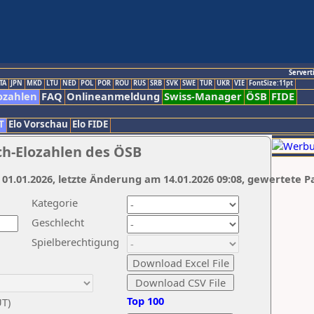
Servert
TA
JPN
MKD
LTU
NED
POL
POR
ROU
RUS
SRB
SVK
SWE
TUR
UKR
VIE
FontSize:11pt
ozahlen
FAQ
Onlineanmeldung
Swiss-Manager
ÖSB
FIDE
T
Elo Vorschau
Elo FIDE
ch-Elozahlen des ÖSB
 01.01.2026, letzte Änderung am 14.01.2026 09:08, gewertete P
Kategorie
Geschlecht
Spielberechtigung
Top 100
UT)