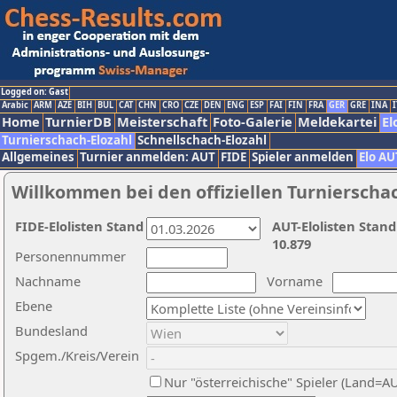
Logged on: Gast
Arabic
ARM
AZE
BIH
BUL
CAT
CHN
CRO
CZE
DEN
ENG
ESP
FAI
FIN
FRA
GER
GRE
INA
I
Home
TurnierDB
Meisterschaft
Foto-Galerie
Meldekartei
El
Turnierschach-Elozahl
Schnellschach-Elozahl
Allgemeines
Turnier anmelden: AUT
FIDE
Spieler anmelden
Elo AU
Willkommen bei den offiziellen Turnierscha
FIDE-Elolisten Stand
AUT-Elolisten Stand
10.879
Personennummer
Nachname
Vorname
Ebene
Bundesland
Spgem./Kreis/Verein
Nur "österreichische" Spieler (Land=A