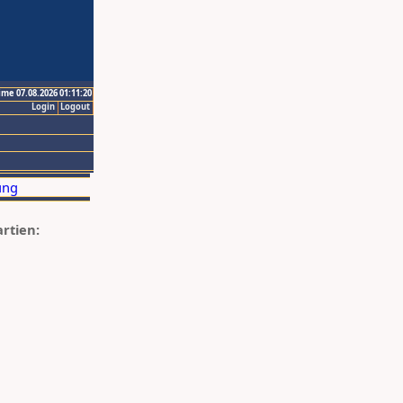
ime 07.08.2026 01:11:20
Login
Logout
artien: