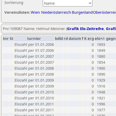
Sortierung
Vereinslisten:
Wien
Niederösterreich
Burgenland
Oberösterrei
Pnr:109087 Name: Helmut Meixner (
Grafik Elo-Zeitreihe
,
Grafi
tnr
St
turnier
bdld
rd
datum
f
K
erg
elo+/-
gegn
Elozahl per 01.01.2006
0
1893
Elozahl per 01.07.2006
0
1849
Elozahl per 01.01.2007
0
1880
Elozahl per 01.07.2007
0
1854
Elozahl per 01.01.2008
0
1900
Elozahl per 01.07.2008
0
1890
Elozahl per 01.01.2009
0
1929
Elozahl per 01.07.2009
0
1916
Elozahl per 01.01.2010
0
1948
Elozahl per 01.07.2010
0
1921
Elozahl per 01.01.2011
0
1996
Elozahl per 01.07.2011
0
1977
Elozahl per 01.01.2012
0
1970