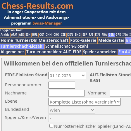
Logged on: Gast
Arabic
ARM
AZE
BIH
BUL
CAT
CHN
CRO
CZE
DEN
ENG
ESP
FAI
FIN
FRA
GER
GRE
INA
I
Home
TurnierDB
Meisterschaft
Foto-Galerie
Meldekartei
El
Turnierschach-Elozahl
Schnellschach-Elozahl
Allgemeines
Turnier anmelden: AUT
FIDE
Spieler anmelden
Elo AU
Willkommen bei den offiziellen Turnierscha
FIDE-Elolisten Stand
AUT-Elolisten Stand
8.601
Personennummer
Nachname
Vorname
Ebene
Bundesland
Spgem./Kreis/Verein
Nur "österreichische" Spieler (Land=A