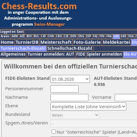
Logged on: Gast
Arabic
ARM
AZE
BIH
BUL
CAT
CHN
CRO
CZE
DEN
ENG
ESP
FAI
FIN
FRA
GER
GRE
INA
I
Home
TurnierDB
Meisterschaft
Foto-Galerie
Meldekartei
El
Turnierschach-Elozahl
Schnellschach-Elozahl
Allgemeines
Turnier anmelden: AUT
FIDE
Spieler anmelden
Elo AU
Willkommen bei den offiziellen Turnierscha
FIDE-Elolisten Stand
AUT-Elolisten Stand
6.936
Personennummer
Nachname
Vorname
Ebene
Bundesland
Spgem./Kreis/Verein
Nur "österreichische" Spieler (Land=A