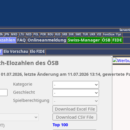
Servert
TA
JPN
MKD
LTU
NED
POL
POR
ROU
RUS
SRB
SVK
SWE
TUR
UKR
VIE
FontSize:11pt
ozahlen
FAQ
Onlineanmeldung
Swiss-Manager
ÖSB
FIDE
T
Elo Vorschau
Elo FIDE
ch-Elozahlen des ÖSB
 01.07.2026, letzte Änderung am 11.07.2026 13:14, gewertete P
Kategorie
Geschlecht
Spielberechtigung
Top 100
UT)