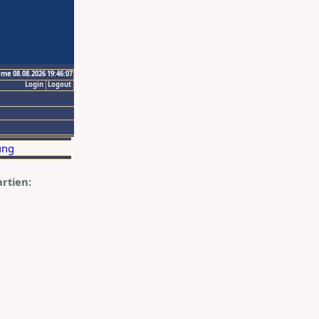
ime 08.08.2026 19:46:07
Login
Logout
artien: