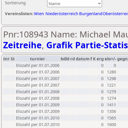
Sortierung
Vereinslisten:
Wien
Niederösterreich
Burgenland
Oberösterrei
Pnr:108943 Name: Michael Mau
Zeitreihe
,
Grafik Partie-Statis
tnr
St
turnier
bdld
rd
datum
f
K
erg
elo+/-
gegn
Elozahl per 01.01.2006
0
0
Elozahl per 01.07.2006
0
1280
Elozahl per 01.01.2007
0
1298
Elozahl per 01.07.2007
0
1221
Elozahl per 01.01.2008
0
1279
Elozahl per 01.07.2008
0
1274
Elozahl per 01.01.2009
0
1411
Elozahl per 01.07.2009
0
1356
Elozahl per 01.01.2010
0
1565
Elozahl per 01.07.2010
0
1600