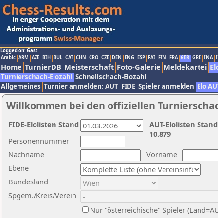
Logged on: Gast
Arabic
ARM
AZE
BIH
BUL
CAT
CHN
CRO
CZE
DEN
ENG
ESP
FAI
FIN
FRA
GER
GRE
INA
I
Home
TurnierDB
Meisterschaft
Foto-Galerie
Meldekartei
El
Turnierschach-Elozahl
Schnellschach-Elozahl
Allgemeines
Turnier anmelden: AUT
FIDE
Spieler anmelden
Elo AU
Willkommen bei den offiziellen Turnierscha
FIDE-Elolisten Stand
AUT-Elolisten Stand
10.879
Personennummer
Nachname
Vorname
Ebene
Bundesland
Spgem./Kreis/Verein
Nur "österreichische" Spieler (Land=A