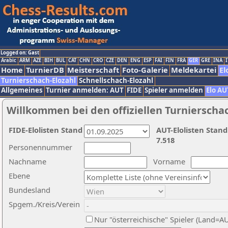
Logged on: Gast
Arabic
ARM
AZE
BIH
BUL
CAT
CHN
CRO
CZE
DEN
ENG
ESP
FAI
FIN
FRA
GER
GRE
INA
I
Home
TurnierDB
Meisterschaft
Foto-Galerie
Meldekartei
El
Turnierschach-Elozahl
Schnellschach-Elozahl
Allgemeines
Turnier anmelden: AUT
FIDE
Spieler anmelden
Elo AU
Willkommen bei den offiziellen Turnierscha
FIDE-Elolisten Stand
AUT-Elolisten Stand
7.518
Personennummer
Nachname
Vorname
Ebene
Bundesland
Spgem./Kreis/Verein
Nur "österreichische" Spieler (Land=A