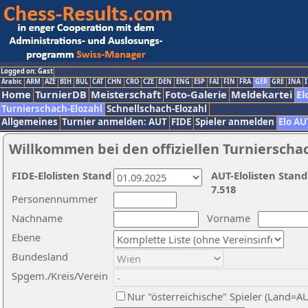
Logged on: Gast
Arabic
ARM
AZE
BIH
BUL
CAT
CHN
CRO
CZE
DEN
ENG
ESP
FAI
FIN
FRA
GER
GRE
INA
I
Home
TurnierDB
Meisterschaft
Foto-Galerie
Meldekartei
El
Turnierschach-Elozahl
Schnellschach-Elozahl
Allgemeines
Turnier anmelden: AUT
FIDE
Spieler anmelden
Elo AU
Willkommen bei den offiziellen Turnierscha
FIDE-Elolisten Stand
AUT-Elolisten Stand
7.518
Personennummer
Nachname
Vorname
Ebene
Bundesland
Spgem./Kreis/Verein
Nur "österreichische" Spieler (Land=A