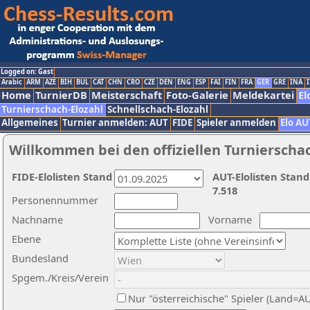
Logged on: Gast
Arabic
ARM
AZE
BIH
BUL
CAT
CHN
CRO
CZE
DEN
ENG
ESP
FAI
FIN
FRA
GER
GRE
INA
I
Home
TurnierDB
Meisterschaft
Foto-Galerie
Meldekartei
El
Turnierschach-Elozahl
Schnellschach-Elozahl
Allgemeines
Turnier anmelden: AUT
FIDE
Spieler anmelden
Elo AU
Willkommen bei den offiziellen Turnierscha
FIDE-Elolisten Stand
AUT-Elolisten Stand
7.518
Personennummer
Nachname
Vorname
Ebene
Bundesland
Spgem./Kreis/Verein
Nur "österreichische" Spieler (Land=A