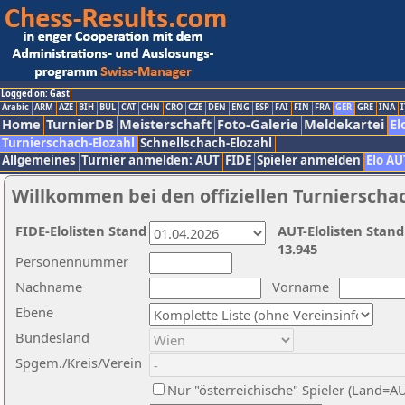
Logged on: Gast
Arabic
ARM
AZE
BIH
BUL
CAT
CHN
CRO
CZE
DEN
ENG
ESP
FAI
FIN
FRA
GER
GRE
INA
I
Home
TurnierDB
Meisterschaft
Foto-Galerie
Meldekartei
El
Turnierschach-Elozahl
Schnellschach-Elozahl
Allgemeines
Turnier anmelden: AUT
FIDE
Spieler anmelden
Elo AU
Willkommen bei den offiziellen Turnierscha
FIDE-Elolisten Stand
AUT-Elolisten Stand
13.945
Personennummer
Nachname
Vorname
Ebene
Bundesland
Spgem./Kreis/Verein
Nur "österreichische" Spieler (Land=A