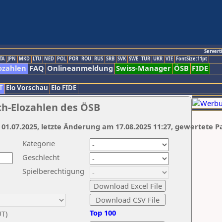
Servert
TA
JPN
MKD
LTU
NED
POL
POR
ROU
RUS
SRB
SVK
SWE
TUR
UKR
VIE
FontSize:11pt
ozahlen
FAQ
Onlineanmeldung
Swiss-Manager
ÖSB
FIDE
T
Elo Vorschau
Elo FIDE
ch-Elozahlen des ÖSB
 01.07.2025, letzte Änderung am 17.08.2025 11:27, gewertete P
Kategorie
Geschlecht
Spielberechtigung
Top 100
UT)