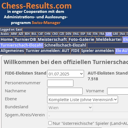
Logged on: Gast
Arabic
ARM
AZE
BIH
BUL
CAT
CHN
CRO
CZE
DEN
ENG
ESP
FAI
FIN
FRA
GER
GRE
INA
I
Home
TurnierDB
Meisterschaft
Foto-Galerie
Meldekartei
El
Turnierschach-Elozahl
Schnellschach-Elozahl
Allgemeines
Turnier anmelden: AUT
FIDE
Spieler anmelden
Elo AU
Willkommen bei den offiziellen Turnierscha
FIDE-Elolisten Stand
AUT-Elolisten Stand
7.518
Personennummer
Nachname
Vorname
Ebene
Bundesland
Spgem./Kreis/Verein
Nur "österreichische" Spieler (Land=A