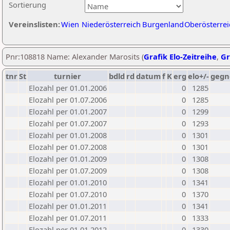
Sortierung
Vereinslisten:
Wien
Niederösterreich
Burgenland
Oberösterrei
Pnr:108818 Name: Alexander Marosits (
Grafik Elo-Zeitreihe
,
Gr
tnr
St
turnier
bdld
rd
datum
f
K
erg
elo+/-
gegn
Elozahl per 01.01.2006
0
1285
Elozahl per 01.07.2006
0
1285
Elozahl per 01.01.2007
0
1299
Elozahl per 01.07.2007
0
1293
Elozahl per 01.01.2008
0
1301
Elozahl per 01.07.2008
0
1301
Elozahl per 01.01.2009
0
1308
Elozahl per 01.07.2009
0
1308
Elozahl per 01.01.2010
0
1341
Elozahl per 01.07.2010
0
1370
Elozahl per 01.01.2011
0
1341
Elozahl per 01.07.2011
0
1333
Elozahl per 01.01.2012
0
1330