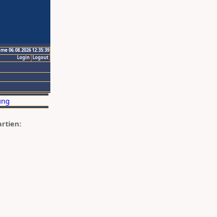
ime 06.08.2026 12:35:39
Login
Logout
artien: