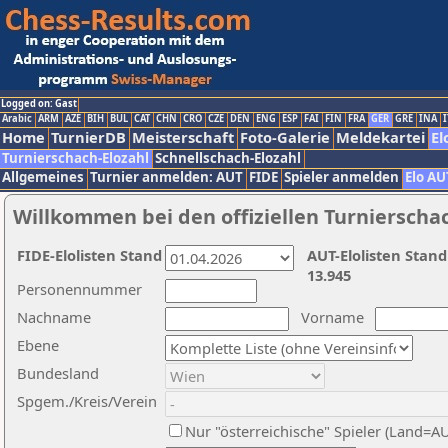
Logged on: Gast
Arabic
ARM
AZE
BIH
BUL
CAT
CHN
CRO
CZE
DEN
ENG
ESP
FAI
FIN
FRA
GER
GRE
INA
I
Home
TurnierDB
Meisterschaft
Foto-Galerie
Meldekartei
El
Turnierschach-Elozahl
Schnellschach-Elozahl
Allgemeines
Turnier anmelden: AUT
FIDE
Spieler anmelden
Elo AU
Willkommen bei den offiziellen Turnierscha
FIDE-Elolisten Stand
AUT-Elolisten Stand
13.945
Personennummer
Nachname
Vorname
Ebene
Bundesland
Spgem./Kreis/Verein
Nur "österreichische" Spieler (Land=A