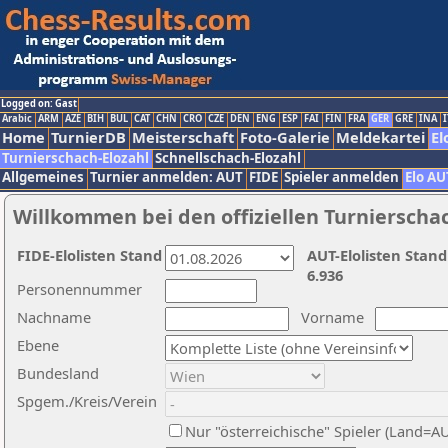
Logged on: Gast
Arabic
ARM
AZE
BIH
BUL
CAT
CHN
CRO
CZE
DEN
ENG
ESP
FAI
FIN
FRA
GER
GRE
INA
I
Home
TurnierDB
Meisterschaft
Foto-Galerie
Meldekartei
El
Turnierschach-Elozahl
Schnellschach-Elozahl
Allgemeines
Turnier anmelden: AUT
FIDE
Spieler anmelden
Elo AU
Willkommen bei den offiziellen Turnierscha
FIDE-Elolisten Stand
AUT-Elolisten Stand
6.936
Personennummer
Nachname
Vorname
Ebene
Bundesland
Spgem./Kreis/Verein
Nur "österreichische" Spieler (Land=A