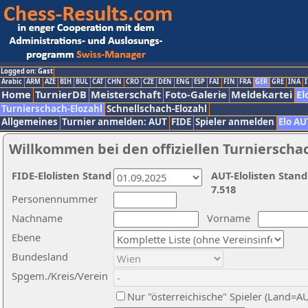
Logged on: Gast
Arabic
ARM
AZE
BIH
BUL
CAT
CHN
CRO
CZE
DEN
ENG
ESP
FAI
FIN
FRA
GER
GRE
INA
I
Home
TurnierDB
Meisterschaft
Foto-Galerie
Meldekartei
El
Turnierschach-Elozahl
Schnellschach-Elozahl
Allgemeines
Turnier anmelden: AUT
FIDE
Spieler anmelden
Elo AU
Willkommen bei den offiziellen Turnierscha
FIDE-Elolisten Stand
AUT-Elolisten Stand
7.518
Personennummer
Nachname
Vorname
Ebene
Bundesland
Spgem./Kreis/Verein
Nur "österreichische" Spieler (Land=A