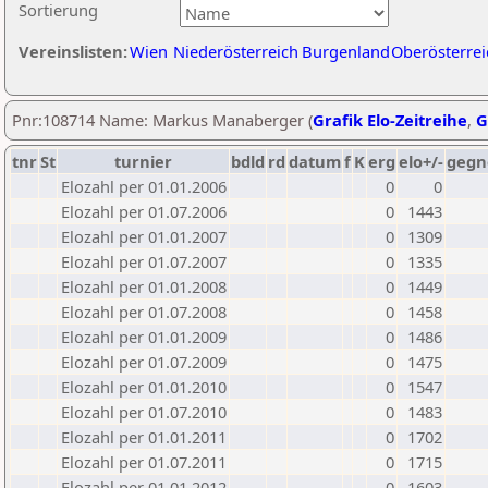
Sortierung
Vereinslisten:
Wien
Niederösterreich
Burgenland
Oberösterrei
Pnr:108714 Name: Markus Manaberger (
Grafik Elo-Zeitreihe
,
G
tnr
St
turnier
bdld
rd
datum
f
K
erg
elo+/-
gegn
Elozahl per 01.01.2006
0
0
Elozahl per 01.07.2006
0
1443
Elozahl per 01.01.2007
0
1309
Elozahl per 01.07.2007
0
1335
Elozahl per 01.01.2008
0
1449
Elozahl per 01.07.2008
0
1458
Elozahl per 01.01.2009
0
1486
Elozahl per 01.07.2009
0
1475
Elozahl per 01.01.2010
0
1547
Elozahl per 01.07.2010
0
1483
Elozahl per 01.01.2011
0
1702
Elozahl per 01.07.2011
0
1715
Elozahl per 01.01.2012
0
1603