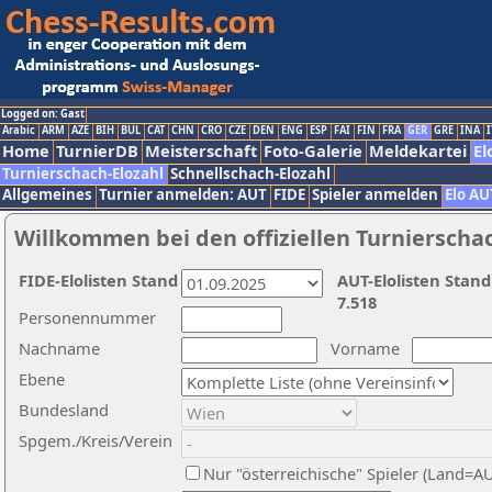
Logged on: Gast
Arabic
ARM
AZE
BIH
BUL
CAT
CHN
CRO
CZE
DEN
ENG
ESP
FAI
FIN
FRA
GER
GRE
INA
I
Home
TurnierDB
Meisterschaft
Foto-Galerie
Meldekartei
El
Turnierschach-Elozahl
Schnellschach-Elozahl
Allgemeines
Turnier anmelden: AUT
FIDE
Spieler anmelden
Elo AU
Willkommen bei den offiziellen Turnierscha
FIDE-Elolisten Stand
AUT-Elolisten Stand
7.518
Personennummer
Nachname
Vorname
Ebene
Bundesland
Spgem./Kreis/Verein
Nur "österreichische" Spieler (Land=A