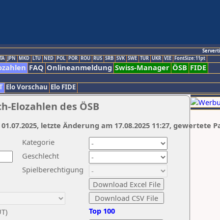
Servert
TA
JPN
MKD
LTU
NED
POL
POR
ROU
RUS
SRB
SVK
SWE
TUR
UKR
VIE
FontSize:11pt
ozahlen
FAQ
Onlineanmeldung
Swiss-Manager
ÖSB
FIDE
T
Elo Vorschau
Elo FIDE
ch-Elozahlen des ÖSB
 01.07.2025, letzte Änderung am 17.08.2025 11:27, gewertete P
Kategorie
Geschlecht
Spielberechtigung
Top 100
UT)