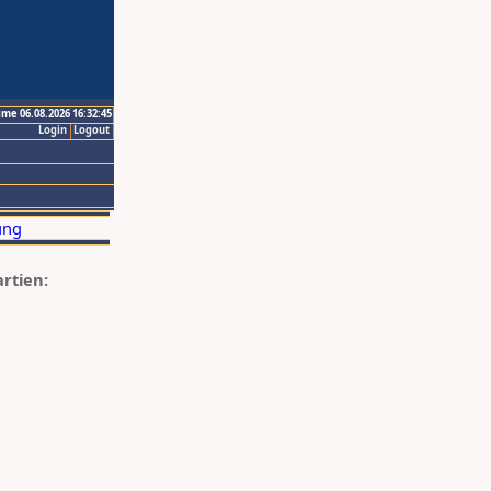
ime 06.08.2026 16:32:45
Login
Logout
artien: