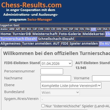
Logged on: Gast
Arabic
ARM
AZE
BIH
BUL
CAT
CHN
CRO
CZE
DEN
ENG
ESP
FAI
FIN
FRA
GER
GRE
INA
I
Home
TurnierDB
Meisterschaft
Foto-Galerie
Meldekartei
El
Turnierschach-Elozahl
Schnellschach-Elozahl
Allgemeines
Turnier anmelden: AUT
FIDE
Spieler anmelden
Elo AU
Willkommen bei den offiziellen Turnierscha
FIDE-Elolisten Stand
AUT-Elolisten Stand
13.945
Personennummer
Nachname
Vorname
Ebene
Bundesland
Spgem./Kreis/Verein
Nur "österreichische" Spieler (Land=A