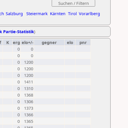
ch
Salzburg
Steiermark
Kärnten
Tirol
Vorarlberg
k Partie-Statistik
)
f
K
erg
elo+/-
gegner
elo
pnr
0
0
0
0
0
1200
0
1200
0
1200
0
1411
0
1310
0
1368
0
1306
0
1373
0
1366
0
1365
0
1365