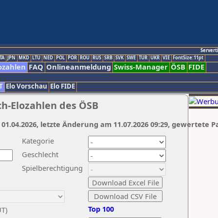
Servert
TA
JPN
MKD
LTU
NED
POL
POR
ROU
RUS
SRB
SVK
SWE
TUR
UKR
VIE
FontSize:11pt
ozahlen
FAQ
Onlineanmeldung
Swiss-Manager
ÖSB
FIDE
T
Elo Vorschau
Elo FIDE
ch-Elozahlen des ÖSB
 01.04.2026, letzte Änderung am 11.07.2026 09:29, gewertete P
Kategorie
Geschlecht
Spielberechtigung
Top 100
UT)