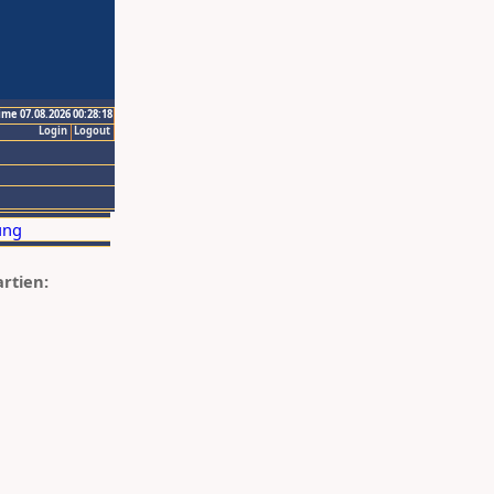
ime 07.08.2026 00:28:18
Login
Logout
artien: