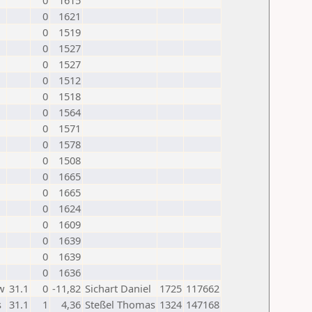
0
1615
0
1621
0
1519
0
1527
0
1527
0
1512
0
1518
0
1564
0
1571
0
1578
0
1508
0
1665
0
1665
0
1624
0
1609
0
1639
0
1639
0
1636
w
31.1
0
-11,82
Sichart Daniel
1725
117662
s
31.1
1
4,36
Steßel Thomas
1324
147168