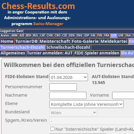
Logged on: Gast
Arabic
ARM
AZE
BIH
BUL
CAT
CHN
CRO
CZE
DEN
ENG
ESP
FAI
FIN
FRA
GER
GRE
INA
I
Home
TurnierDB
Meisterschaft
Foto-Galerie
Meldekartei
El
Turnierschach-Elozahl
Schnellschach-Elozahl
Allgemeines
Turnier anmelden: AUT
FIDE
Spieler anmelden
Elo AU
Willkommen bei den offiziellen Turnierscha
FIDE-Elolisten Stand
AUT-Elolisten Stand
13.945
Personennummer
Nachname
Vorname
Ebene
Bundesland
Spgem./Kreis/Verein
Nur "österreichische" Spieler (Land=A