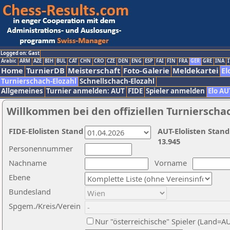
Logged on: Gast
Arabic
ARM
AZE
BIH
BUL
CAT
CHN
CRO
CZE
DEN
ENG
ESP
FAI
FIN
FRA
GER
GRE
INA
I
Home
TurnierDB
Meisterschaft
Foto-Galerie
Meldekartei
El
Turnierschach-Elozahl
Schnellschach-Elozahl
Allgemeines
Turnier anmelden: AUT
FIDE
Spieler anmelden
Elo AU
Willkommen bei den offiziellen Turnierscha
FIDE-Elolisten Stand
AUT-Elolisten Stand
13.945
Personennummer
Nachname
Vorname
Ebene
Bundesland
Spgem./Kreis/Verein
Nur "österreichische" Spieler (Land=A