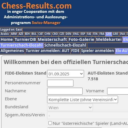
Logged on: Gast
Arabic
ARM
AZE
BIH
BUL
CAT
CHN
CRO
CZE
DEN
ENG
ESP
FAI
FIN
FRA
GER
GRE
INA
I
Home
TurnierDB
Meisterschaft
Foto-Galerie
Meldekartei
El
Turnierschach-Elozahl
Schnellschach-Elozahl
Allgemeines
Turnier anmelden: AUT
FIDE
Spieler anmelden
Elo AU
Willkommen bei den offiziellen Turnierscha
FIDE-Elolisten Stand
AUT-Elolisten Stand
7.518
Personennummer
Nachname
Vorname
Ebene
Bundesland
Spgem./Kreis/Verein
Nur "österreichische" Spieler (Land=A