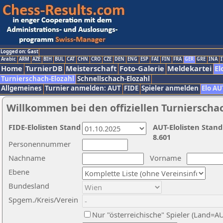
Logged on: Gast
Arabic
ARM
AZE
BIH
BUL
CAT
CHN
CRO
CZE
DEN
ENG
ESP
FAI
FIN
FRA
GER
GRE
INA
I
Home
TurnierDB
Meisterschaft
Foto-Galerie
Meldekartei
El
Turnierschach-Elozahl
Schnellschach-Elozahl
Allgemeines
Turnier anmelden: AUT
FIDE
Spieler anmelden
Elo AU
Willkommen bei den offiziellen Turnierscha
FIDE-Elolisten Stand
AUT-Elolisten Stand
8.601
Personennummer
Nachname
Vorname
Ebene
Bundesland
Spgem./Kreis/Verein
Nur "österreichische" Spieler (Land=A