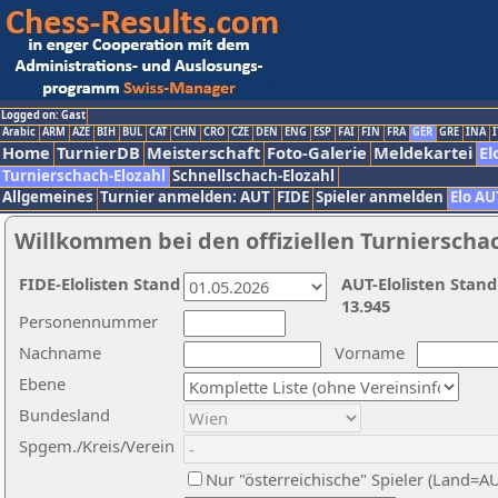
Logged on: Gast
Arabic
ARM
AZE
BIH
BUL
CAT
CHN
CRO
CZE
DEN
ENG
ESP
FAI
FIN
FRA
GER
GRE
INA
I
Home
TurnierDB
Meisterschaft
Foto-Galerie
Meldekartei
El
Turnierschach-Elozahl
Schnellschach-Elozahl
Allgemeines
Turnier anmelden: AUT
FIDE
Spieler anmelden
Elo AU
Willkommen bei den offiziellen Turnierscha
FIDE-Elolisten Stand
AUT-Elolisten Stand
13.945
Personennummer
Nachname
Vorname
Ebene
Bundesland
Spgem./Kreis/Verein
Nur "österreichische" Spieler (Land=A