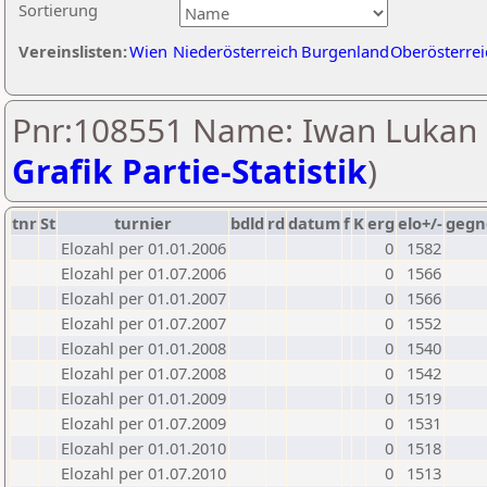
Sortierung
Vereinslisten:
Wien
Niederösterreich
Burgenland
Oberösterrei
Pnr:108551 Name: Iwan Lukan 
Grafik Partie-Statistik
)
tnr
St
turnier
bdld
rd
datum
f
K
erg
elo+/-
gegn
Elozahl per 01.01.2006
0
1582
Elozahl per 01.07.2006
0
1566
Elozahl per 01.01.2007
0
1566
Elozahl per 01.07.2007
0
1552
Elozahl per 01.01.2008
0
1540
Elozahl per 01.07.2008
0
1542
Elozahl per 01.01.2009
0
1519
Elozahl per 01.07.2009
0
1531
Elozahl per 01.01.2010
0
1518
Elozahl per 01.07.2010
0
1513