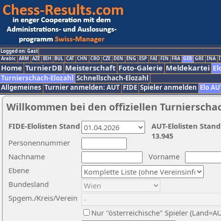
Logged on: Gast
Arabic
ARM
AZE
BIH
BUL
CAT
CHN
CRO
CZE
DEN
ENG
ESP
FAI
FIN
FRA
GER
GRE
INA
I
Home
TurnierDB
Meisterschaft
Foto-Galerie
Meldekartei
El
Turnierschach-Elozahl
Schnellschach-Elozahl
Allgemeines
Turnier anmelden: AUT
FIDE
Spieler anmelden
Elo AU
Willkommen bei den offiziellen Turnierscha
FIDE-Elolisten Stand
AUT-Elolisten Stand
13.945
Personennummer
Nachname
Vorname
Ebene
Bundesland
Spgem./Kreis/Verein
Nur "österreichische" Spieler (Land=A