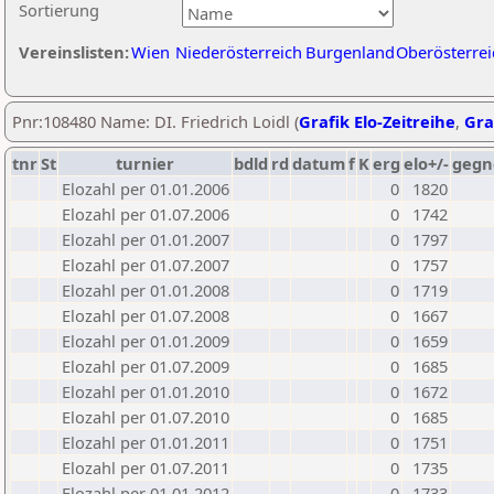
Sortierung
Vereinslisten:
Wien
Niederösterreich
Burgenland
Oberösterrei
Pnr:108480 Name: DI. Friedrich Loidl (
Grafik Elo-Zeitreihe
,
Gra
tnr
St
turnier
bdld
rd
datum
f
K
erg
elo+/-
gegn
Elozahl per 01.01.2006
0
1820
Elozahl per 01.07.2006
0
1742
Elozahl per 01.01.2007
0
1797
Elozahl per 01.07.2007
0
1757
Elozahl per 01.01.2008
0
1719
Elozahl per 01.07.2008
0
1667
Elozahl per 01.01.2009
0
1659
Elozahl per 01.07.2009
0
1685
Elozahl per 01.01.2010
0
1672
Elozahl per 01.07.2010
0
1685
Elozahl per 01.01.2011
0
1751
Elozahl per 01.07.2011
0
1735
Elozahl per 01.01.2012
0
1733