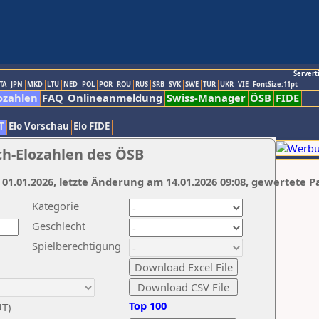
Servert
TA
JPN
MKD
LTU
NED
POL
POR
ROU
RUS
SRB
SVK
SWE
TUR
UKR
VIE
FontSize:11pt
ozahlen
FAQ
Onlineanmeldung
Swiss-Manager
ÖSB
FIDE
T
Elo Vorschau
Elo FIDE
ch-Elozahlen des ÖSB
 01.01.2026, letzte Änderung am 14.01.2026 09:08, gewertete P
Kategorie
Geschlecht
Spielberechtigung
Top 100
UT)