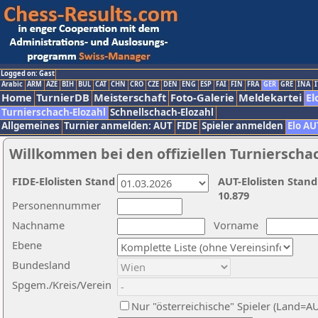
Logged on: Gast
Arabic
ARM
AZE
BIH
BUL
CAT
CHN
CRO
CZE
DEN
ENG
ESP
FAI
FIN
FRA
GER
GRE
INA
I
Home
TurnierDB
Meisterschaft
Foto-Galerie
Meldekartei
El
Turnierschach-Elozahl
Schnellschach-Elozahl
Allgemeines
Turnier anmelden: AUT
FIDE
Spieler anmelden
Elo AU
Willkommen bei den offiziellen Turnierscha
FIDE-Elolisten Stand
AUT-Elolisten Stand
10.879
Personennummer
Nachname
Vorname
Ebene
Bundesland
Spgem./Kreis/Verein
Nur "österreichische" Spieler (Land=A