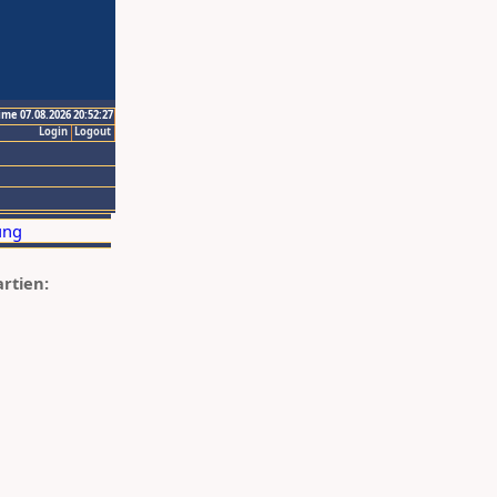
ime 07.08.2026 20:52:27
Login
Logout
artien: