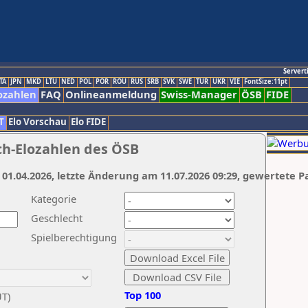
Servert
TA
JPN
MKD
LTU
NED
POL
POR
ROU
RUS
SRB
SVK
SWE
TUR
UKR
VIE
FontSize:11pt
ozahlen
FAQ
Onlineanmeldung
Swiss-Manager
ÖSB
FIDE
T
Elo Vorschau
Elo FIDE
ch-Elozahlen des ÖSB
 01.04.2026, letzte Änderung am 11.07.2026 09:29, gewertete P
Kategorie
Geschlecht
Spielberechtigung
Top 100
UT)