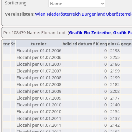
Sortierung
Vereinslisten:
Wien
Niederösterreich
Burgenland
Oberösterrei
Pnr:108479 Name: Florian Loidl (
Grafik Elo-Zeitreihe
,
Grafik Pa
tnr
St
turnier
bdld
rd
datum
f
K
erg
elo+/-
gegn
Elozahl per 01.01.2006
0
2198
Elozahl per 01.07.2006
0
2255
Elozahl per 01.01.2007
0
2186
Elozahl per 01.07.2007
0
2199
Elozahl per 01.01.2008
0
2199
Elozahl per 01.07.2008
0
2182
Elozahl per 01.01.2009
0
2208
Elozahl per 01.07.2009
0
2177
Elozahl per 01.01.2010
0
2140
Elozahl per 01.07.2010
0
2154
Elozahl per 01.01.2011
0
2137
Elozahl per 01.07.2011
0
2142
Elozahl per 01.01.2012
0
2183