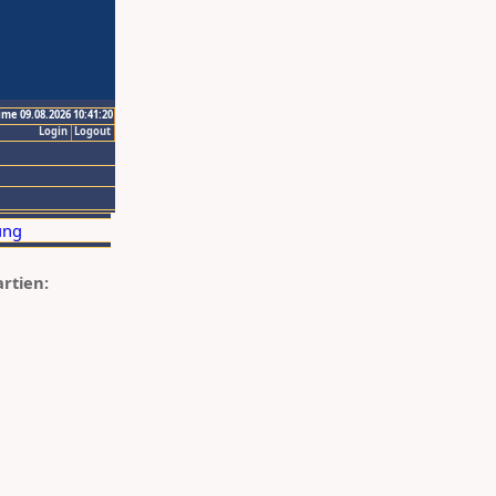
ime 09.08.2026 10:41:20
Login
Logout
artien: