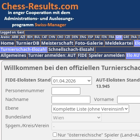
Logged on: Gast
Arabic
ARM
AZE
BIH
BUL
CAT
CHN
CRO
CZE
DEN
ENG
ESP
FAI
FIN
FRA
GER
GRE
INA
I
Home
TurnierDB
Meisterschaft
Foto-Galerie
Meldekartei
El
Turnierschach-Elozahl
Schnellschach-Elozahl
Allgemeines
Turnier anmelden: AUT
FIDE
Spieler anmelden
Elo AU
Willkommen bei den offiziellen Turnierscha
FIDE-Elolisten Stand
AUT-Elolisten Stand
13.945
Personennummer
Nachname
Vorname
Ebene
Bundesland
Spgem./Kreis/Verein
Nur "österreichische" Spieler (Land=A