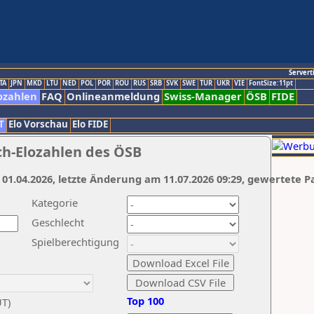
Servert
TA
JPN
MKD
LTU
NED
POL
POR
ROU
RUS
SRB
SVK
SWE
TUR
UKR
VIE
FontSize:11pt
ozahlen
FAQ
Onlineanmeldung
Swiss-Manager
ÖSB
FIDE
T
Elo Vorschau
Elo FIDE
ch-Elozahlen des ÖSB
 01.04.2026, letzte Änderung am 11.07.2026 09:29, gewertete P
Kategorie
Geschlecht
Spielberechtigung
Top 100
UT)