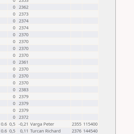
0
2353
0
2362
0
2373
0
2374
0
2374
0
2370
0
2370
0
2370
0
2370
0
2361
0
2370
0
2370
0
2370
0
2383
0
2379
0
2379
0
2379
0
2372
10.6
0,5
-0,21
Varga Peter
2355
115400
10.6
0,5
0,11
Turcan Richard
2376
144540