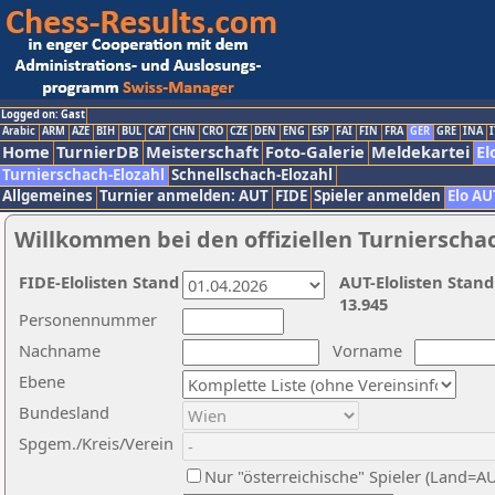
Logged on: Gast
Arabic
ARM
AZE
BIH
BUL
CAT
CHN
CRO
CZE
DEN
ENG
ESP
FAI
FIN
FRA
GER
GRE
INA
I
Home
TurnierDB
Meisterschaft
Foto-Galerie
Meldekartei
El
Turnierschach-Elozahl
Schnellschach-Elozahl
Allgemeines
Turnier anmelden: AUT
FIDE
Spieler anmelden
Elo AU
Willkommen bei den offiziellen Turnierscha
FIDE-Elolisten Stand
AUT-Elolisten Stand
13.945
Personennummer
Nachname
Vorname
Ebene
Bundesland
Spgem./Kreis/Verein
Nur "österreichische" Spieler (Land=A