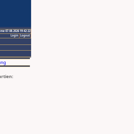
ime 07.08.2026 19:42:22
Login
Logout
artien: