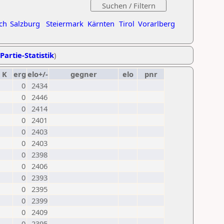
ch
Salzburg
Steiermark
Kärnten
Tirol
Vorarlberg
Partie-Statistik
)
K
erg
elo+/-
gegner
elo
pnr
0
2434
0
2446
0
2414
0
2401
0
2403
0
2403
0
2398
0
2406
0
2393
0
2395
0
2399
0
2409
0
2395