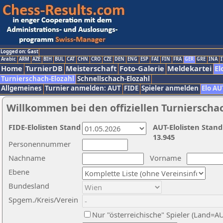
Logged on: Gast
Arabic
ARM
AZE
BIH
BUL
CAT
CHN
CRO
CZE
DEN
ENG
ESP
FAI
FIN
FRA
GER
GRE
INA
I
Home
TurnierDB
Meisterschaft
Foto-Galerie
Meldekartei
El
Turnierschach-Elozahl
Schnellschach-Elozahl
Allgemeines
Turnier anmelden: AUT
FIDE
Spieler anmelden
Elo AU
Willkommen bei den offiziellen Turnierscha
FIDE-Elolisten Stand
AUT-Elolisten Stand
13.945
Personennummer
Nachname
Vorname
Ebene
Bundesland
Spgem./Kreis/Verein
Nur "österreichische" Spieler (Land=A