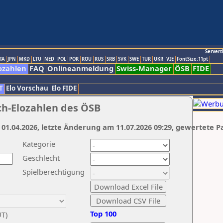
Servert
TA
JPN
MKD
LTU
NED
POL
POR
ROU
RUS
SRB
SVK
SWE
TUR
UKR
VIE
FontSize:11pt
ozahlen
FAQ
Onlineanmeldung
Swiss-Manager
ÖSB
FIDE
T
Elo Vorschau
Elo FIDE
ch-Elozahlen des ÖSB
 01.04.2026, letzte Änderung am 11.07.2026 09:29, gewertete P
Kategorie
Geschlecht
Spielberechtigung
Top 100
UT)