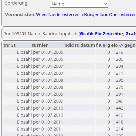
Sortierung
Vereinslisten:
Wien
Niederösterreich
Burgenland
Oberösterrei
Pnr:108404 Name: Sandro Lippitsch (
Grafik Elo-Zeitreihe
,
Grafi
tnr
St
turnier
bdld
rd
datum
f
K
erg
elo+/-
gegn
Elozahl per 01.01.2006
0
1219
Elozahl per 01.07.2006
0
1200
Elozahl per 01.01.2007
0
1204
Elozahl per 01.07.2007
0
1211
Elozahl per 01.01.2008
0
1295
Elozahl per 01.07.2008
0
1276
Elozahl per 01.01.2009
0
1291
Elozahl per 01.07.2009
0
1349
Elozahl per 01.01.2010
0
1442
Elozahl per 01.07.2010
0
1419
Elozahl per 01.01.2011
0
1418
Elozahl per 01.07.2011
0
1214
Elozahl per 01.01.2012
0
1289