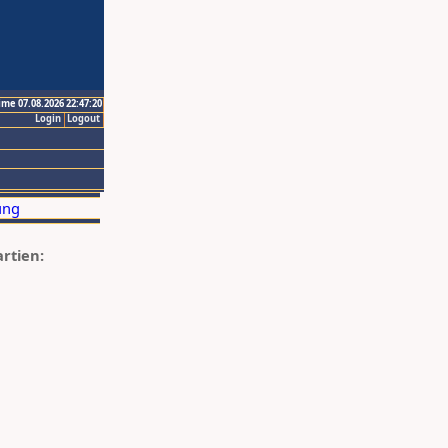
ime 07.08.2026 22:47:20
Login
Logout
artien: