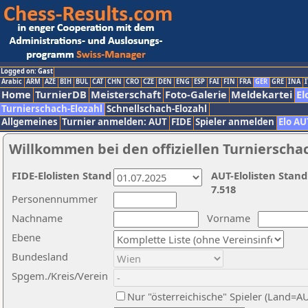
Logged on: Gast
Arabic
ARM
AZE
BIH
BUL
CAT
CHN
CRO
CZE
DEN
ENG
ESP
FAI
FIN
FRA
GER
GRE
INA
I
Home
TurnierDB
Meisterschaft
Foto-Galerie
Meldekartei
El
Turnierschach-Elozahl
Schnellschach-Elozahl
Allgemeines
Turnier anmelden: AUT
FIDE
Spieler anmelden
Elo AU
Willkommen bei den offiziellen Turnierscha
FIDE-Elolisten Stand
AUT-Elolisten Stand
7.518
Personennummer
Nachname
Vorname
Ebene
Bundesland
Spgem./Kreis/Verein
Nur "österreichische" Spieler (Land=A