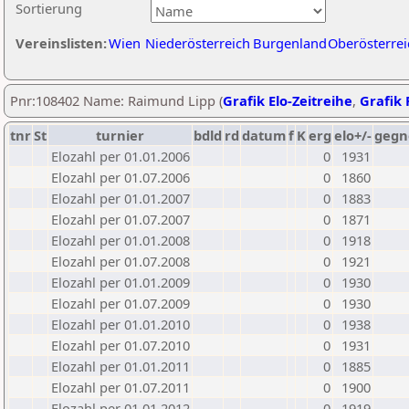
Sortierung
Vereinslisten:
Wien
Niederösterreich
Burgenland
Oberösterrei
Pnr:108402 Name: Raimund Lipp (
Grafik Elo-Zeitreihe
,
Grafik 
tnr
St
turnier
bdld
rd
datum
f
K
erg
elo+/-
gegn
Elozahl per 01.01.2006
0
1931
Elozahl per 01.07.2006
0
1860
Elozahl per 01.01.2007
0
1883
Elozahl per 01.07.2007
0
1871
Elozahl per 01.01.2008
0
1918
Elozahl per 01.07.2008
0
1921
Elozahl per 01.01.2009
0
1930
Elozahl per 01.07.2009
0
1930
Elozahl per 01.01.2010
0
1938
Elozahl per 01.07.2010
0
1931
Elozahl per 01.01.2011
0
1885
Elozahl per 01.07.2011
0
1900
Elozahl per 01.01.2012
0
1919