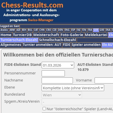
Logged on: Gast
Arabic
ARM
AZE
BIH
BUL
CAT
CHN
CRO
CZE
DEN
ENG
ESP
FAI
FIN
FRA
GER
GRE
INA
I
Home
TurnierDB
Meisterschaft
Foto-Galerie
Meldekartei
El
Turnierschach-Elozahl
Schnellschach-Elozahl
Allgemeines
Turnier anmelden: AUT
FIDE
Spieler anmelden
Elo AU
Willkommen bei den offiziellen Turnierscha
FIDE-Elolisten Stand
AUT-Elolisten Stand
10.879
Personennummer
Nachname
Vorname
Ebene
Bundesland
Spgem./Kreis/Verein
Nur "österreichische" Spieler (Land=A