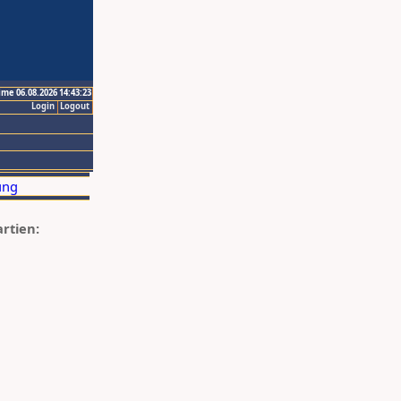
ime 06.08.2026 14:43:23
Login
Logout
artien: