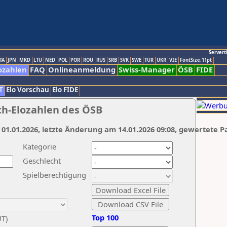
Servert
TA
JPN
MKD
LTU
NED
POL
POR
ROU
RUS
SRB
SVK
SWE
TUR
UKR
VIE
FontSize:11pt
ozahlen
FAQ
Onlineanmeldung
Swiss-Manager
ÖSB
FIDE
T
Elo Vorschau
Elo FIDE
ch-Elozahlen des ÖSB
 01.01.2026, letzte Änderung am 14.01.2026 09:08, gewertete P
Kategorie
Geschlecht
Spielberechtigung
Top 100
UT)