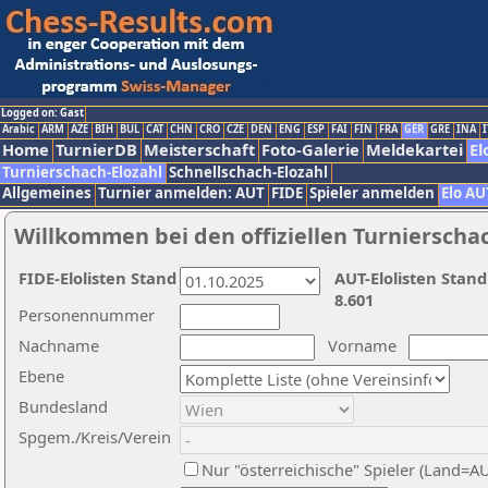
Logged on: Gast
Arabic
ARM
AZE
BIH
BUL
CAT
CHN
CRO
CZE
DEN
ENG
ESP
FAI
FIN
FRA
GER
GRE
INA
I
Home
TurnierDB
Meisterschaft
Foto-Galerie
Meldekartei
El
Turnierschach-Elozahl
Schnellschach-Elozahl
Allgemeines
Turnier anmelden: AUT
FIDE
Spieler anmelden
Elo AU
Willkommen bei den offiziellen Turnierscha
FIDE-Elolisten Stand
AUT-Elolisten Stand
8.601
Personennummer
Nachname
Vorname
Ebene
Bundesland
Spgem./Kreis/Verein
Nur "österreichische" Spieler (Land=A