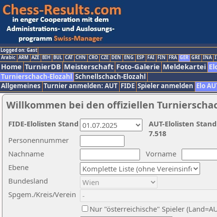
Logged on: Gast
Arabic
ARM
AZE
BIH
BUL
CAT
CHN
CRO
CZE
DEN
ENG
ESP
FAI
FIN
FRA
GER
GRE
INA
I
Home
TurnierDB
Meisterschaft
Foto-Galerie
Meldekartei
El
Turnierschach-Elozahl
Schnellschach-Elozahl
Allgemeines
Turnier anmelden: AUT
FIDE
Spieler anmelden
Elo AU
Willkommen bei den offiziellen Turnierscha
FIDE-Elolisten Stand
AUT-Elolisten Stand
7.518
Personennummer
Nachname
Vorname
Ebene
Bundesland
Spgem./Kreis/Verein
Nur "österreichische" Spieler (Land=A