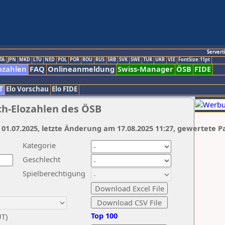
Servert
TA
JPN
MKD
LTU
NED
POL
POR
ROU
RUS
SRB
SVK
SWE
TUR
UKR
VIE
FontSize:11pt
ozahlen
FAQ
Onlineanmeldung
Swiss-Manager
ÖSB
FIDE
T
Elo Vorschau
Elo FIDE
ch-Elozahlen des ÖSB
 01.07.2025, letzte Änderung am 17.08.2025 11:27, gewertete P
Kategorie
Geschlecht
Spielberechtigung
Top 100
UT)