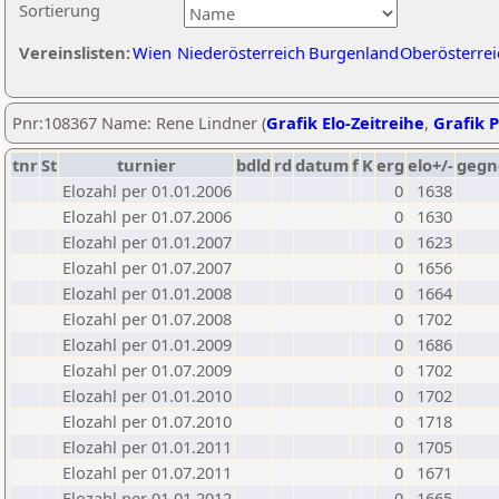
Sortierung
Vereinslisten:
Wien
Niederösterreich
Burgenland
Oberösterrei
Pnr:108367 Name: Rene Lindner (
Grafik Elo-Zeitreihe
,
Grafik P
tnr
St
turnier
bdld
rd
datum
f
K
erg
elo+/-
gegn
Elozahl per 01.01.2006
0
1638
Elozahl per 01.07.2006
0
1630
Elozahl per 01.01.2007
0
1623
Elozahl per 01.07.2007
0
1656
Elozahl per 01.01.2008
0
1664
Elozahl per 01.07.2008
0
1702
Elozahl per 01.01.2009
0
1686
Elozahl per 01.07.2009
0
1702
Elozahl per 01.01.2010
0
1702
Elozahl per 01.07.2010
0
1718
Elozahl per 01.01.2011
0
1705
Elozahl per 01.07.2011
0
1671
Elozahl per 01.01.2012
0
1665