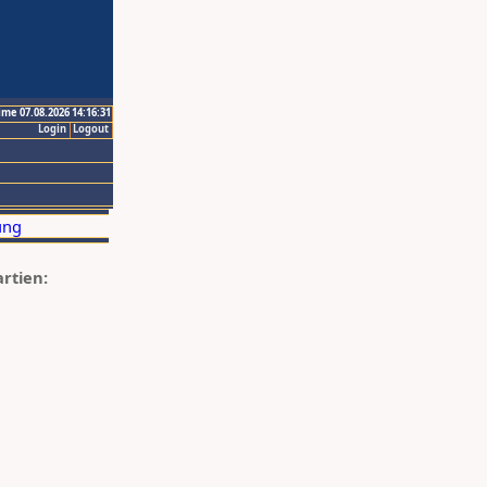
ime 07.08.2026 14:16:31
Login
Logout
artien: