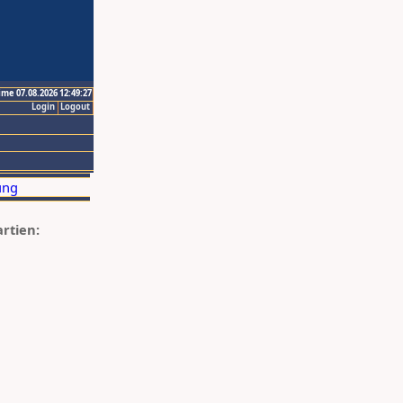
ime 07.08.2026 12:49:27
Login
Logout
artien: