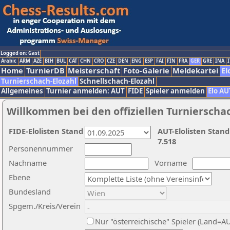
Logged on: Gast
Arabic
ARM
AZE
BIH
BUL
CAT
CHN
CRO
CZE
DEN
ENG
ESP
FAI
FIN
FRA
GER
GRE
INA
I
Home
TurnierDB
Meisterschaft
Foto-Galerie
Meldekartei
El
Turnierschach-Elozahl
Schnellschach-Elozahl
Allgemeines
Turnier anmelden: AUT
FIDE
Spieler anmelden
Elo AU
Willkommen bei den offiziellen Turnierscha
FIDE-Elolisten Stand
AUT-Elolisten Stand
7.518
Personennummer
Nachname
Vorname
Ebene
Bundesland
Spgem./Kreis/Verein
Nur "österreichische" Spieler (Land=A