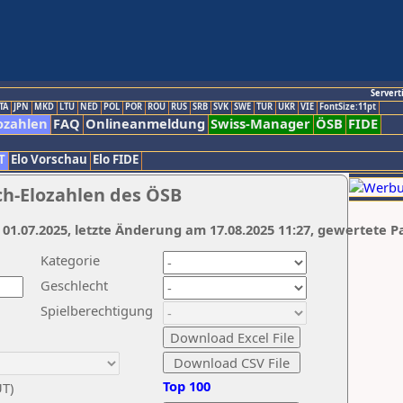
Servert
TA
JPN
MKD
LTU
NED
POL
POR
ROU
RUS
SRB
SVK
SWE
TUR
UKR
VIE
FontSize:11pt
ozahlen
FAQ
Onlineanmeldung
Swiss-Manager
ÖSB
FIDE
T
Elo Vorschau
Elo FIDE
ch-Elozahlen des ÖSB
 01.07.2025, letzte Änderung am 17.08.2025 11:27, gewertete P
Kategorie
Geschlecht
Spielberechtigung
Top 100
UT)