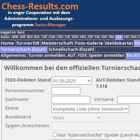
Logged on: Gast
Arabic
ARM
AZE
BIH
BUL
CAT
CHN
CRO
CZE
DEN
ENG
ESP
FAI
FIN
FRA
GER
GRE
INA
I
Home
TurnierDB
Meisterschaft
Foto-Galerie
Meldekartei
El
Turnierschach-Elozahl
Schnellschach-Elozahl
Allgemeines
Turnier anmelden: AUT
FIDE
Spieler anmelden
Elo AU
Willkommen bei den offiziellen Turnierscha
FIDE-Elolisten Stand
AUT-Elolisten Stand
7.518
Personennummer
Nachname
Vorname
Ebene
Bundesland
Spgem./Kreis/Verein
Nur "österreichische" Spieler (Land=A