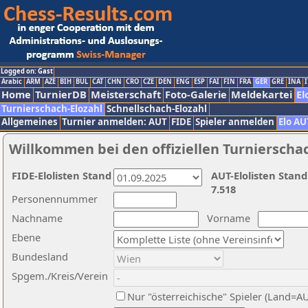
Logged on: Gast
Arabic
ARM
AZE
BIH
BUL
CAT
CHN
CRO
CZE
DEN
ENG
ESP
FAI
FIN
FRA
GER
GRE
INA
I
Home
TurnierDB
Meisterschaft
Foto-Galerie
Meldekartei
El
Turnierschach-Elozahl
Schnellschach-Elozahl
Allgemeines
Turnier anmelden: AUT
FIDE
Spieler anmelden
Elo AU
Willkommen bei den offiziellen Turnierscha
FIDE-Elolisten Stand
AUT-Elolisten Stand
7.518
Personennummer
Nachname
Vorname
Ebene
Bundesland
Spgem./Kreis/Verein
Nur "österreichische" Spieler (Land=A