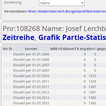
Sortierung
Vereinslisten:
Wien
Niederösterreich
Burgenland
Oberösterrei
Pnr:108268 Name: Josef Lerch
Zeitreihe
,
Grafik Partie-Statis
tnr
St
turnier
bdld
rd
datum
f
K
erg
elo+/-
gegn
Elozahl per 01.01.2006
0
0
Elozahl per 01.07.2006
0
0
Elozahl per 01.01.2007
0
0
Elozahl per 01.07.2007
0
0
Elozahl per 01.07.2010
0
1372
Elozahl per 01.01.2011
0
1329
Elozahl per 01.07.2011
0
1307
Elozahl per 01.01.2012
0
1301
Elozahl per 01.04.2012
0
1350
Elozahl per 01.07.2012
0
1342