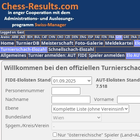
Logged on: Gast
Arabic
ARM
AZE
BIH
BUL
CAT
CHN
CRO
CZE
DEN
ENG
ESP
FAI
FIN
FRA
GER
GRE
INA
I
Home
TurnierDB
Meisterschaft
Foto-Galerie
Meldekartei
El
Turnierschach-Elozahl
Schnellschach-Elozahl
Allgemeines
Turnier anmelden: AUT
FIDE
Spieler anmelden
Elo AU
Willkommen bei den offiziellen Turnierscha
FIDE-Elolisten Stand
AUT-Elolisten Stand
7.518
Personennummer
Nachname
Vorname
Ebene
Bundesland
Spgem./Kreis/Verein
Nur "österreichische" Spieler (Land=A