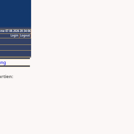
ime 07.08.2026 20:34:06
Login
Logout
artien: