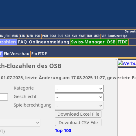
Servert
TA
JPN
MKD
LTU
NED
POL
POR
ROU
RUS
SRB
SVK
SWE
TUR
UKR
VIE
FontSize:11pt
ozahlen
FAQ
Onlineanmeldung
Swiss-Manager
ÖSB
FIDE
T
Elo Vorschau
Elo FIDE
ch-Elozahlen des ÖSB
 01.07.2025, letzte Änderung am 17.08.2025 11:27, gewertete P
Kategorie
Geschlecht
Spielberechtigung
Top 100
UT)