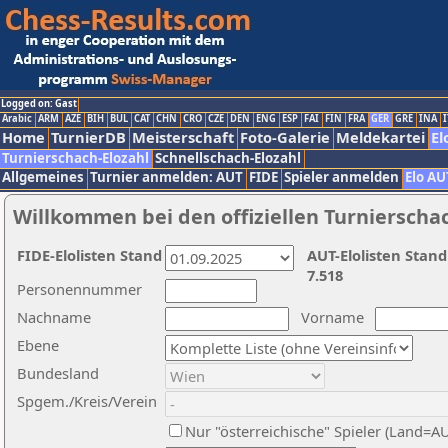
Logged on: Gast
Arabic
ARM
AZE
BIH
BUL
CAT
CHN
CRO
CZE
DEN
ENG
ESP
FAI
FIN
FRA
GER
GRE
INA
I
Home
TurnierDB
Meisterschaft
Foto-Galerie
Meldekartei
El
Turnierschach-Elozahl
Schnellschach-Elozahl
Allgemeines
Turnier anmelden: AUT
FIDE
Spieler anmelden
Elo AU
Willkommen bei den offiziellen Turnierscha
FIDE-Elolisten Stand
AUT-Elolisten Stand
7.518
Personennummer
Nachname
Vorname
Ebene
Bundesland
Spgem./Kreis/Verein
Nur "österreichische" Spieler (Land=A