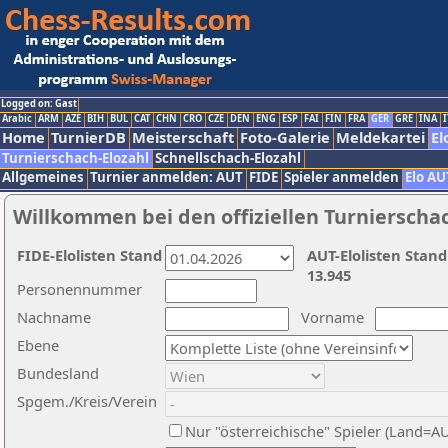
Logged on: Gast
Arabic
ARM
AZE
BIH
BUL
CAT
CHN
CRO
CZE
DEN
ENG
ESP
FAI
FIN
FRA
GER
GRE
INA
I
Home
TurnierDB
Meisterschaft
Foto-Galerie
Meldekartei
El
Turnierschach-Elozahl
Schnellschach-Elozahl
Allgemeines
Turnier anmelden: AUT
FIDE
Spieler anmelden
Elo AU
Willkommen bei den offiziellen Turnierscha
FIDE-Elolisten Stand
AUT-Elolisten Stand
13.945
Personennummer
Nachname
Vorname
Ebene
Bundesland
Spgem./Kreis/Verein
Nur "österreichische" Spieler (Land=A