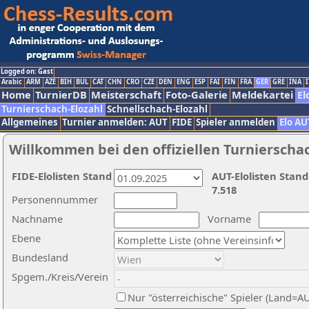
Logged on: Gast
Arabic
ARM
AZE
BIH
BUL
CAT
CHN
CRO
CZE
DEN
ENG
ESP
FAI
FIN
FRA
GER
GRE
INA
I
Home
TurnierDB
Meisterschaft
Foto-Galerie
Meldekartei
El
Turnierschach-Elozahl
Schnellschach-Elozahl
Allgemeines
Turnier anmelden: AUT
FIDE
Spieler anmelden
Elo AU
Willkommen bei den offiziellen Turnierscha
FIDE-Elolisten Stand
AUT-Elolisten Stand
7.518
Personennummer
Nachname
Vorname
Ebene
Bundesland
Spgem./Kreis/Verein
Nur "österreichische" Spieler (Land=A