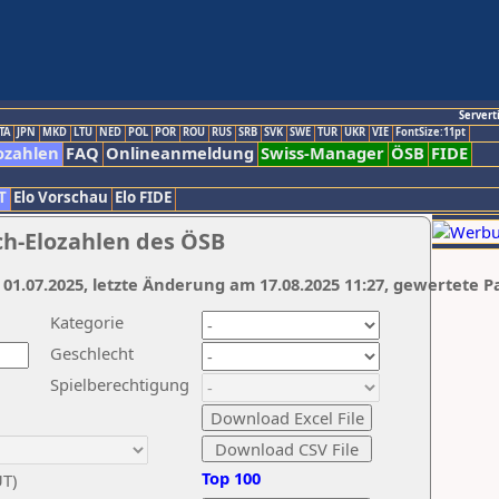
Servert
TA
JPN
MKD
LTU
NED
POL
POR
ROU
RUS
SRB
SVK
SWE
TUR
UKR
VIE
FontSize:11pt
ozahlen
FAQ
Onlineanmeldung
Swiss-Manager
ÖSB
FIDE
T
Elo Vorschau
Elo FIDE
ch-Elozahlen des ÖSB
 01.07.2025, letzte Änderung am 17.08.2025 11:27, gewertete P
Kategorie
Geschlecht
Spielberechtigung
Top 100
UT)