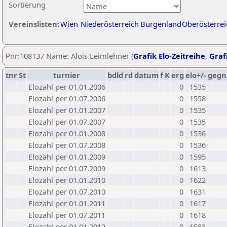
Sortierung
Vereinslisten:
Wien
Niederösterreich
Burgenland
Oberösterrei
Pnr:108137 Name: Alois Leimlehner (
Grafik Elo-Zeitreihe
,
Grafi
tnr
St
turnier
bdld
rd
datum
f
K
erg
elo+/-
gegn
Elozahl per 01.01.2006
0
1535
Elozahl per 01.07.2006
0
1558
Elozahl per 01.01.2007
0
1535
Elozahl per 01.07.2007
0
1535
Elozahl per 01.01.2008
0
1536
Elozahl per 01.07.2008
0
1536
Elozahl per 01.01.2009
0
1595
Elozahl per 01.07.2009
0
1613
Elozahl per 01.01.2010
0
1622
Elozahl per 01.07.2010
0
1631
Elozahl per 01.01.2011
0
1617
Elozahl per 01.07.2011
0
1618
Elozahl per 01.01.2012
0
1583