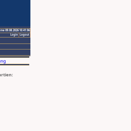
ime 09.08.2026 10:41:06
Login
Logout
artien: