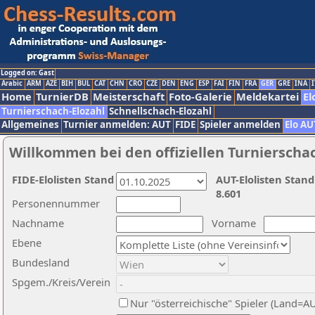
Logged on: Gast
Arabic
ARM
AZE
BIH
BUL
CAT
CHN
CRO
CZE
DEN
ENG
ESP
FAI
FIN
FRA
GER
GRE
INA
I
Home
TurnierDB
Meisterschaft
Foto-Galerie
Meldekartei
El
Turnierschach-Elozahl
Schnellschach-Elozahl
Allgemeines
Turnier anmelden: AUT
FIDE
Spieler anmelden
Elo AU
Willkommen bei den offiziellen Turnierscha
FIDE-Elolisten Stand
AUT-Elolisten Stand
8.601
Personennummer
Nachname
Vorname
Ebene
Bundesland
Spgem./Kreis/Verein
Nur "österreichische" Spieler (Land=A