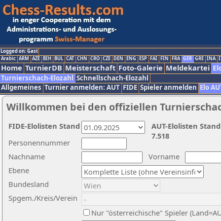
Logged on: Gast
Arabic
ARM
AZE
BIH
BUL
CAT
CHN
CRO
CZE
DEN
ENG
ESP
FAI
FIN
FRA
GER
GRE
INA
I
Home
TurnierDB
Meisterschaft
Foto-Galerie
Meldekartei
El
Turnierschach-Elozahl
Schnellschach-Elozahl
Allgemeines
Turnier anmelden: AUT
FIDE
Spieler anmelden
Elo AU
Willkommen bei den offiziellen Turnierscha
FIDE-Elolisten Stand
AUT-Elolisten Stand
7.518
Personennummer
Nachname
Vorname
Ebene
Bundesland
Spgem./Kreis/Verein
Nur "österreichische" Spieler (Land=A