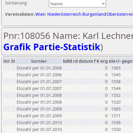
Sortierung
Vereinslisten:
Wien
Niederösterreich
Burgenland
Oberösterrei
Pnr:108056 Name: Karl Lechner
Grafik Partie-Statistik
)
tnr
St
turnier
bdld
rd
datum
f
K
erg
elo+/-
gegn
Elozahl per 01.01.2006
0
1565
Elozahl per 01.07.2006
0
1545
Elozahl per 01.01.2007
0
1558
Elozahl per 01.07.2007
0
1544
Elozahl per 01.01.2008
0
1552
Elozahl per 01.07.2008
0
1520
Elozahl per 01.01.2009
0
1565
Elozahl per 01.07.2009
0
1571
Elozahl per 01.01.2010
0
1536
Elozahl per 01.07.2010
0
1550