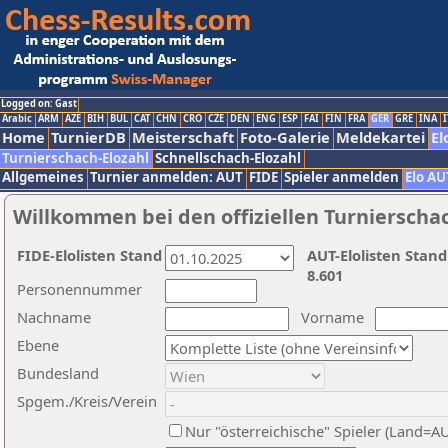
Logged on: Gast
Arabic
ARM
AZE
BIH
BUL
CAT
CHN
CRO
CZE
DEN
ENG
ESP
FAI
FIN
FRA
GER
GRE
INA
I
Home
TurnierDB
Meisterschaft
Foto-Galerie
Meldekartei
El
Turnierschach-Elozahl
Schnellschach-Elozahl
Allgemeines
Turnier anmelden: AUT
FIDE
Spieler anmelden
Elo AU
Willkommen bei den offiziellen Turnierscha
FIDE-Elolisten Stand
AUT-Elolisten Stand
8.601
Personennummer
Nachname
Vorname
Ebene
Bundesland
Spgem./Kreis/Verein
Nur "österreichische" Spieler (Land=A