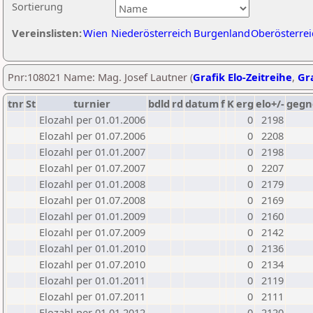
Sortierung
Vereinslisten:
Wien
Niederösterreich
Burgenland
Oberösterrei
Pnr:108021 Name: Mag. Josef Lautner (
Grafik Elo-Zeitreihe
,
Gra
tnr
St
turnier
bdld
rd
datum
f
K
erg
elo+/-
gegn
Elozahl per 01.01.2006
0
2198
Elozahl per 01.07.2006
0
2208
Elozahl per 01.01.2007
0
2198
Elozahl per 01.07.2007
0
2207
Elozahl per 01.01.2008
0
2179
Elozahl per 01.07.2008
0
2169
Elozahl per 01.01.2009
0
2160
Elozahl per 01.07.2009
0
2142
Elozahl per 01.01.2010
0
2136
Elozahl per 01.07.2010
0
2134
Elozahl per 01.01.2011
0
2119
Elozahl per 01.07.2011
0
2111
Elozahl per 01.01.2012
0
2120