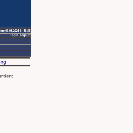
ime 09.08.2026 11:19:33
Login
Logout
artien: