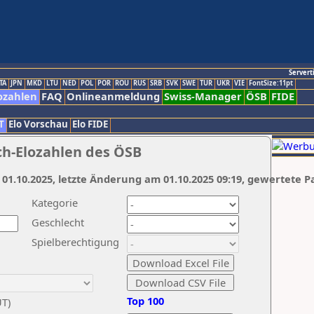
Servert
TA
JPN
MKD
LTU
NED
POL
POR
ROU
RUS
SRB
SVK
SWE
TUR
UKR
VIE
FontSize:11pt
ozahlen
FAQ
Onlineanmeldung
Swiss-Manager
ÖSB
FIDE
T
Elo Vorschau
Elo FIDE
ch-Elozahlen des ÖSB
 01.10.2025, letzte Änderung am 01.10.2025 09:19, gewertete P
Kategorie
Geschlecht
Spielberechtigung
Top 100
UT)