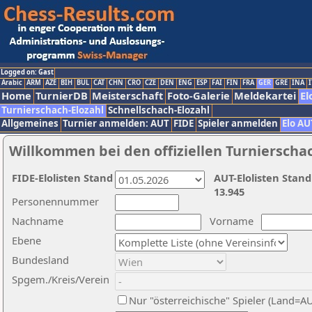
Logged on: Gast
Arabic
ARM
AZE
BIH
BUL
CAT
CHN
CRO
CZE
DEN
ENG
ESP
FAI
FIN
FRA
GER
GRE
INA
I
Home
TurnierDB
Meisterschaft
Foto-Galerie
Meldekartei
El
Turnierschach-Elozahl
Schnellschach-Elozahl
Allgemeines
Turnier anmelden: AUT
FIDE
Spieler anmelden
Elo AU
Willkommen bei den offiziellen Turnierscha
FIDE-Elolisten Stand
AUT-Elolisten Stand
13.945
Personennummer
Nachname
Vorname
Ebene
Bundesland
Spgem./Kreis/Verein
Nur "österreichische" Spieler (Land=A