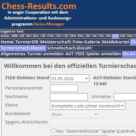
Logged on: Gast
Arabic
ARM
AZE
BIH
BUL
CAT
CHN
CRO
CZE
DEN
ENG
ESP
FAI
FIN
FRA
GER
GRE
INA
I
Home
TurnierDB
Meisterschaft
Foto-Galerie
Meldekartei
El
Turnierschach-Elozahl
Schnellschach-Elozahl
Allgemeines
Turnier anmelden: AUT
FIDE
Spieler anmelden
Elo AU
Willkommen bei den offiziellen Turnierscha
FIDE-Elolisten Stand
AUT-Elolisten Stand
13.945
Personennummer
Nachname
Vorname
Ebene
Bundesland
Spgem./Kreis/Verein
Nur "österreichische" Spieler (Land=A