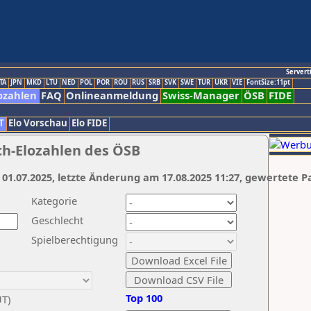
Servert
TA
JPN
MKD
LTU
NED
POL
POR
ROU
RUS
SRB
SVK
SWE
TUR
UKR
VIE
FontSize:11pt
ozahlen
FAQ
Onlineanmeldung
Swiss-Manager
ÖSB
FIDE
T
Elo Vorschau
Elo FIDE
ch-Elozahlen des ÖSB
 01.07.2025, letzte Änderung am 17.08.2025 11:27, gewertete P
Kategorie
Geschlecht
Spielberechtigung
Top 100
UT)