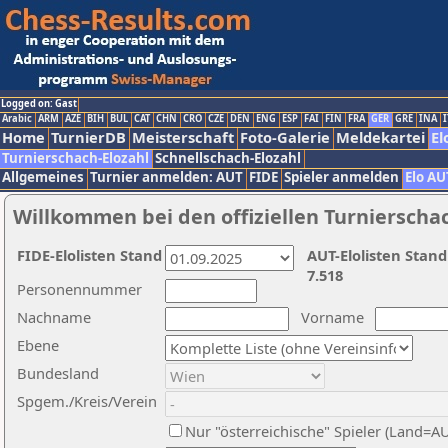
Logged on: Gast
Arabic
ARM
AZE
BIH
BUL
CAT
CHN
CRO
CZE
DEN
ENG
ESP
FAI
FIN
FRA
GER
GRE
INA
I
Home
TurnierDB
Meisterschaft
Foto-Galerie
Meldekartei
El
Turnierschach-Elozahl
Schnellschach-Elozahl
Allgemeines
Turnier anmelden: AUT
FIDE
Spieler anmelden
Elo AU
Willkommen bei den offiziellen Turnierscha
FIDE-Elolisten Stand
AUT-Elolisten Stand
7.518
Personennummer
Nachname
Vorname
Ebene
Bundesland
Spgem./Kreis/Verein
Nur "österreichische" Spieler (Land=A