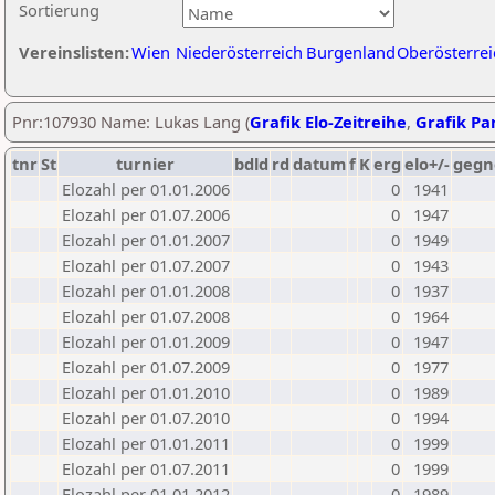
Sortierung
Vereinslisten:
Wien
Niederösterreich
Burgenland
Oberösterrei
Pnr:107930 Name: Lukas Lang (
Grafik Elo-Zeitreihe
,
Grafik Par
tnr
St
turnier
bdld
rd
datum
f
K
erg
elo+/-
gegn
Elozahl per 01.01.2006
0
1941
Elozahl per 01.07.2006
0
1947
Elozahl per 01.01.2007
0
1949
Elozahl per 01.07.2007
0
1943
Elozahl per 01.01.2008
0
1937
Elozahl per 01.07.2008
0
1964
Elozahl per 01.01.2009
0
1947
Elozahl per 01.07.2009
0
1977
Elozahl per 01.01.2010
0
1989
Elozahl per 01.07.2010
0
1994
Elozahl per 01.01.2011
0
1999
Elozahl per 01.07.2011
0
1999
Elozahl per 01.01.2012
0
1989