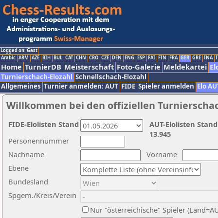
Logged on: Gast
Arabic
ARM
AZE
BIH
BUL
CAT
CHN
CRO
CZE
DEN
ENG
ESP
FAI
FIN
FRA
GER
GRE
INA
I
Home
TurnierDB
Meisterschaft
Foto-Galerie
Meldekartei
El
Turnierschach-Elozahl
Schnellschach-Elozahl
Allgemeines
Turnier anmelden: AUT
FIDE
Spieler anmelden
Elo AU
Willkommen bei den offiziellen Turnierscha
FIDE-Elolisten Stand
AUT-Elolisten Stand
13.945
Personennummer
Nachname
Vorname
Ebene
Bundesland
Spgem./Kreis/Verein
Nur "österreichische" Spieler (Land=A