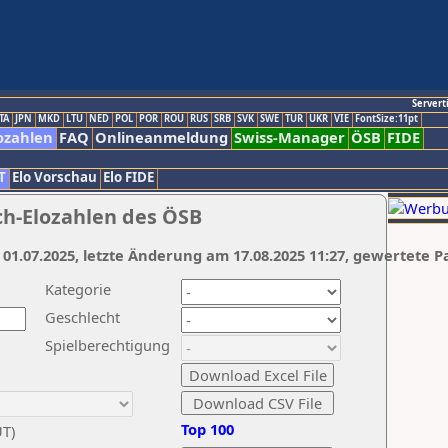
Servert
TA
JPN
MKD
LTU
NED
POL
POR
ROU
RUS
SRB
SVK
SWE
TUR
UKR
VIE
FontSize:11pt
ozahlen
FAQ
Onlineanmeldung
Swiss-Manager
ÖSB
FIDE
T
Elo Vorschau
Elo FIDE
ch-Elozahlen des ÖSB
 01.07.2025, letzte Änderung am 17.08.2025 11:27, gewertete P
Kategorie
Geschlecht
Spielberechtigung
Top 100
UT)