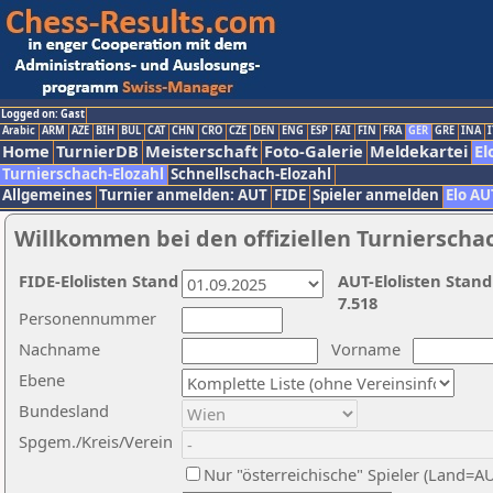
Logged on: Gast
Arabic
ARM
AZE
BIH
BUL
CAT
CHN
CRO
CZE
DEN
ENG
ESP
FAI
FIN
FRA
GER
GRE
INA
I
Home
TurnierDB
Meisterschaft
Foto-Galerie
Meldekartei
El
Turnierschach-Elozahl
Schnellschach-Elozahl
Allgemeines
Turnier anmelden: AUT
FIDE
Spieler anmelden
Elo AU
Willkommen bei den offiziellen Turnierscha
FIDE-Elolisten Stand
AUT-Elolisten Stand
7.518
Personennummer
Nachname
Vorname
Ebene
Bundesland
Spgem./Kreis/Verein
Nur "österreichische" Spieler (Land=A