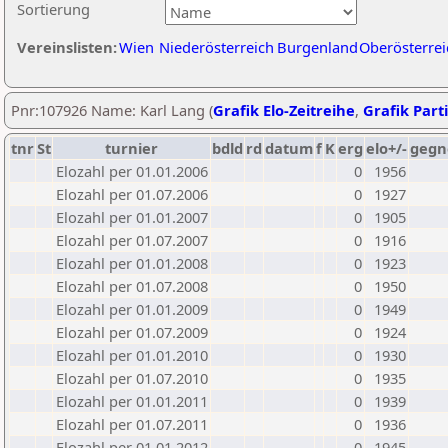
Sortierung
Vereinslisten:
Wien
Niederösterreich
Burgenland
Oberösterrei
Pnr:107926 Name: Karl Lang (
Grafik Elo-Zeitreihe
,
Grafik Parti
tnr
St
turnier
bdld
rd
datum
f
K
erg
elo+/-
gegn
Elozahl per 01.01.2006
0
1956
Elozahl per 01.07.2006
0
1927
Elozahl per 01.01.2007
0
1905
Elozahl per 01.07.2007
0
1916
Elozahl per 01.01.2008
0
1923
Elozahl per 01.07.2008
0
1950
Elozahl per 01.01.2009
0
1949
Elozahl per 01.07.2009
0
1924
Elozahl per 01.01.2010
0
1930
Elozahl per 01.07.2010
0
1935
Elozahl per 01.01.2011
0
1939
Elozahl per 01.07.2011
0
1936
Elozahl per 01.01.2012
0
1945