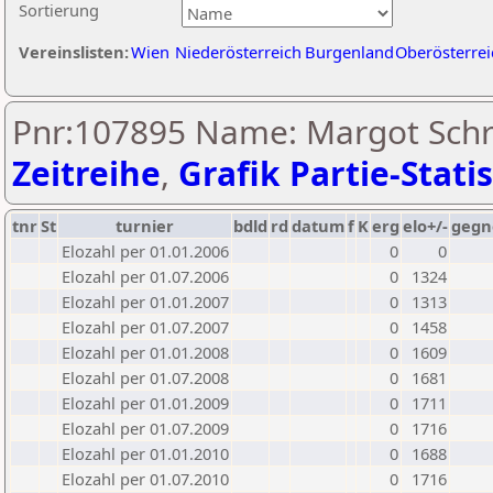
Sortierung
Vereinslisten:
Wien
Niederösterreich
Burgenland
Oberösterrei
Pnr:107895 Name: Margot Schre
Zeitreihe
,
Grafik Partie-Statis
tnr
St
turnier
bdld
rd
datum
f
K
erg
elo+/-
gegn
Elozahl per 01.01.2006
0
0
Elozahl per 01.07.2006
0
1324
Elozahl per 01.01.2007
0
1313
Elozahl per 01.07.2007
0
1458
Elozahl per 01.01.2008
0
1609
Elozahl per 01.07.2008
0
1681
Elozahl per 01.01.2009
0
1711
Elozahl per 01.07.2009
0
1716
Elozahl per 01.01.2010
0
1688
Elozahl per 01.07.2010
0
1716