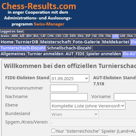
Logged on: Gast
Arabic
ARM
AZE
BIH
BUL
CAT
CHN
CRO
CZE
DEN
ENG
ESP
FAI
FIN
FRA
GER
GRE
INA
I
Home
TurnierDB
Meisterschaft
Foto-Galerie
Meldekartei
El
Turnierschach-Elozahl
Schnellschach-Elozahl
Allgemeines
Turnier anmelden: AUT
FIDE
Spieler anmelden
Elo AU
Willkommen bei den offiziellen Turnierscha
FIDE-Elolisten Stand
AUT-Elolisten Stand
7.518
Personennummer
Nachname
Vorname
Ebene
Bundesland
Spgem./Kreis/Verein
Nur "österreichische" Spieler (Land=A