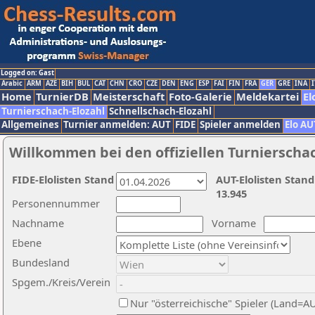
Logged on: Gast
Arabic
ARM
AZE
BIH
BUL
CAT
CHN
CRO
CZE
DEN
ENG
ESP
FAI
FIN
FRA
GER
GRE
INA
I
Home
TurnierDB
Meisterschaft
Foto-Galerie
Meldekartei
El
Turnierschach-Elozahl
Schnellschach-Elozahl
Allgemeines
Turnier anmelden: AUT
FIDE
Spieler anmelden
Elo AU
Willkommen bei den offiziellen Turnierscha
FIDE-Elolisten Stand
AUT-Elolisten Stand
13.945
Personennummer
Nachname
Vorname
Ebene
Bundesland
Spgem./Kreis/Verein
Nur "österreichische" Spieler (Land=A